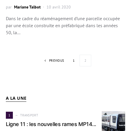
par
Mariane Talbot
10 avril 2020
Dans le cadre du réaménagement d’une parcelle occupée
par une école construite en préfabriqué dans les années
50, la…
Pagination des 
PREVIOUS
1
2
A LA UNE
1
TRANSPORT
Ligne 11 : les nouvelles rames MP14...