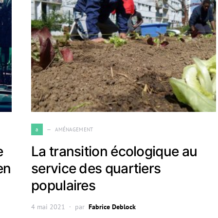
a
AMÉNAGEMENT
e
La transition écologique au
en
service des quartiers
populaires
4 mai 2021
par
Fabrice Deblock