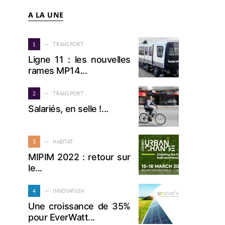
A LA UNE
1
TRANSPORT
Ligne 11 : les nouvelles
rames MP14...
2
TRANSPORT
Salariés, en selle !...
3
HABITAT
MIPIM 2022 : retour sur
le...
4
INNOVATION
Une croissance de 35%
pour EverWatt...