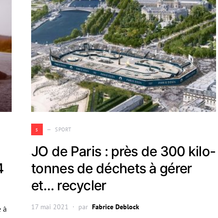
s
SPORT
JO de Paris : près de 300 kilo-
4
tonnes de déchets à gérer
et… recycler
17 mai 2021
par
Fabrice Deblock
e à