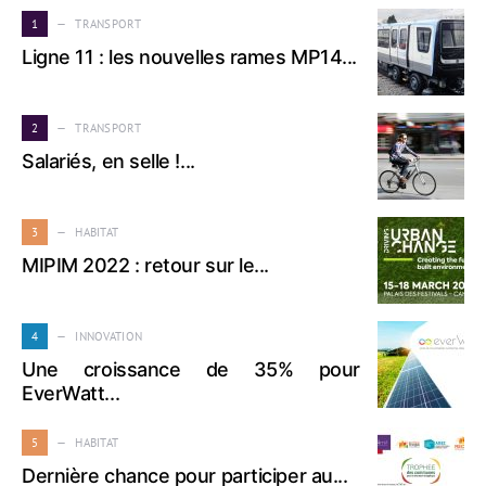
1
TRANSPORT
Ligne 11 : les nouvelles rames MP14...
2
TRANSPORT
Salariés, en selle !...
3
HABITAT
MIPIM 2022 : retour sur le...
4
INNOVATION
Une croissance de 35% pour
EverWatt...
5
HABITAT
Dernière chance pour participer au...