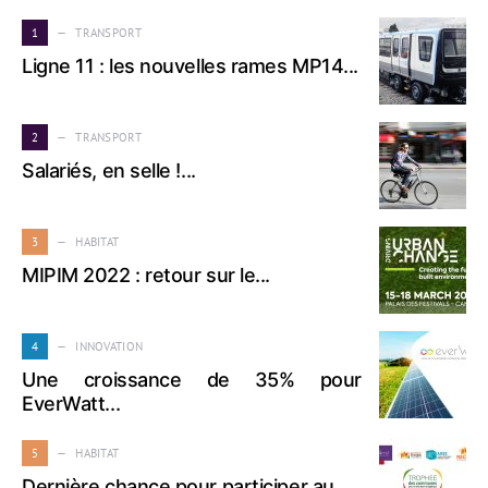
1
TRANSPORT
Ligne 11 : les nouvelles rames MP14...
2
TRANSPORT
Salariés, en selle !...
3
HABITAT
MIPIM 2022 : retour sur le...
4
INNOVATION
Une croissance de 35% pour
EverWatt...
5
HABITAT
Dernière chance pour participer au...