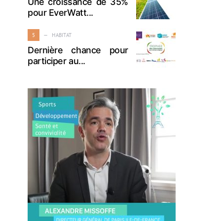
Une croissance de 35%
pour EverWatt...
5
HABITAT
Dernière chance pour
participer au...