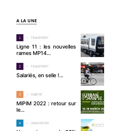
A LA UNE
1
TRANSPORT
Ligne 11 : les nouvelles
rames MP14...
2
TRANSPORT
Salariés, en selle !...
3
HABITAT
MIPIM 2022 : retour sur
le...
4
INNOVATION