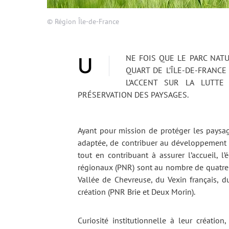
© Région Île-de-France
UNE FOIS QUE LE PARC NATUREL RÉGIONAL BRIE ET DEUX MORIN SERA CRÉÉ, UN
QUART DE L’ÎLE-DE-FRANC
L’ACCENT SUR LA LUTTE
PRÉSERVATION DES PAYSAGES.
Ayant pour mission de protéger les paysag
adaptée, de contribuer au développement éc
tout en contribuant à assurer l’accueil, l’
régionaux (PNR) sont au nombre de quatre 
Vallée de Chevreuse, du Vexin français, d
création (PNR Brie et Deux Morin).
Curiosité institutionnelle à leur créatio