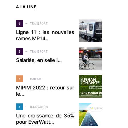
A LA UNE
1
TRANSPORT
Ligne 11 : les nouvelles
rames MP14...
2
TRANSPORT
Salariés, en selle !...
3
HABITAT
MIPIM 2022 : retour sur
le...
4
INNOVATION
Une croissance de 35%
pour EverWatt...