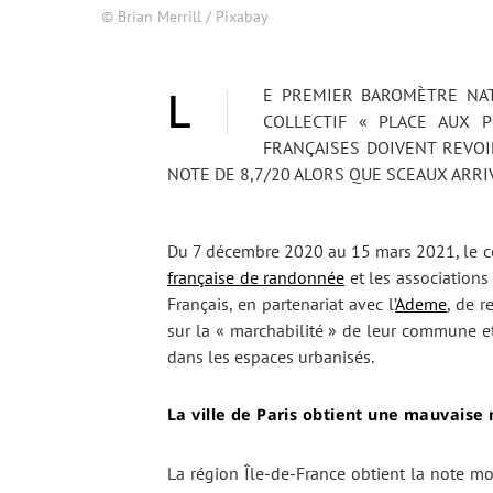
© Brian Merrill / Pixabay
LE PREMIER BAROMÈTRE NATIONAL DES VILLES MARCHABLES, ORGANISÉ PAR LE
COLLECTIF « PLACE AUX P
FRANÇAISES DOIVENT REVOIR
NOTE DE 8,7/20 ALORS QUE SCEAUX ARRIV
Du 7 décembre 2020 au 15 mars 2021, le co
française de randonnée
et les association
Français, en partenariat avec l’
Ademe
, de r
sur la « marchabilité » de leur commune et 
dans les espaces urbanisés.
La ville de Paris obtient une mauvaise 
La région Île-de-France obtient la note m