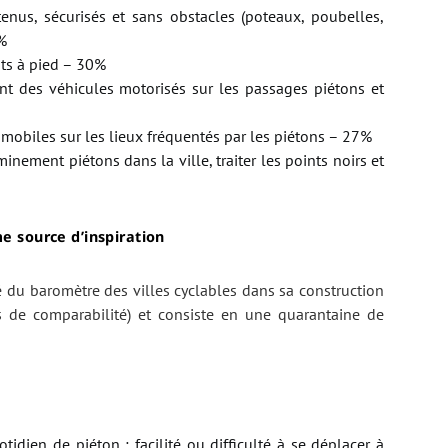
etenus, sécurisés et sans obstacles (poteaux, poubelles,
%
nts à pied – 30%
nt des véhicules motorisés sur les passages piétons et
mobiles sur les lieux fréquentés par les piétons – 27%
nement piétons dans la ville, traiter les points noirs et
e source d’inspiration
é du baromètre des villes cyclables dans sa construction
 de comparabilité) et consiste en une quarantaine de
idien de piéton : facilité ou difficulté à se déplacer à