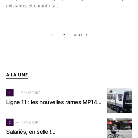
existantes et garantir la…
Pagination des 
1
2
NEXT
A LA UNE
1
TRANSPORT
Ligne 11 : les nouvelles rames MP14...
2
TRANSPORT
Salariés, en selle !...